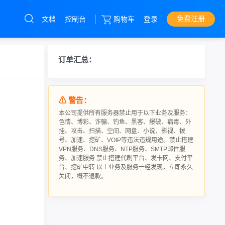
免费注册
文档
控制台
购物车
登录
云服务器
直达热门产品
产品
控制台
订单汇总：
高防服务器
免备案服务器
⚠ 警告：
挂机宝
本公司提供所有服务器禁止用于以下业务及服务：
色情、博彩、诈骗、钓鱼、黑客、爆破、病毒、外
优惠卷
挂、攻击、扫描、空间、网盘、小说、影视、拨
号、加速、挖矿、VOIP等违法违规用途。禁止搭建
VPN服务、DNS服务、NTP服务、SMTP邮件服
务、加速服务 禁止搭建代刷平台、发卡网、支付平
台、挖矿中转 以上业务及服务一经发现，立即永久
关闭，概不退款。