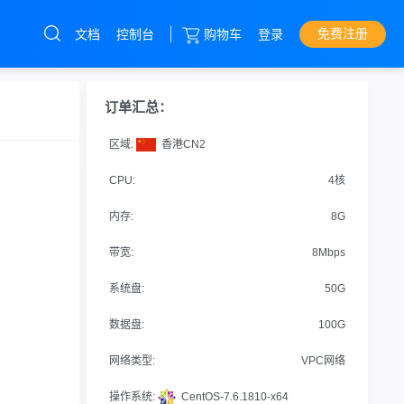
免费注册
文档
控制台
购物车
登录
云服务器
直达热门产品
产品
控制台
订单汇总：
高防服务器
区域:
香港CN2
免备案服务器
CPU:
4核
挂机宝
内存:
8G
优惠卷
带宽:
8Mbps
系统盘:
50G
数据盘:
100G
网络类型:
VPC网络
操作系统:
CentOS-7.6.1810-x64