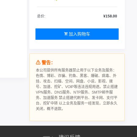
总价:
¥158.00
加入购物车
⚠ 警告：
本公司提供所有服务器禁止用于以下业务及服务：
色情、博彩、诈骗、钓鱼、黑客、爆破、病毒、外
挂、攻击、扫描、空间、网盘、小说、影视、拨
号、加速、挖矿、VOIP等违法违规用途。禁止搭建
VPN服务、DNS服务、NTP服务、SMTP邮件服
务、加速服务 禁止搭建代刷平台、发卡网、支付平
台、挖矿中转 以上业务及服务一经发现，立即永久
关闭，概不退款。