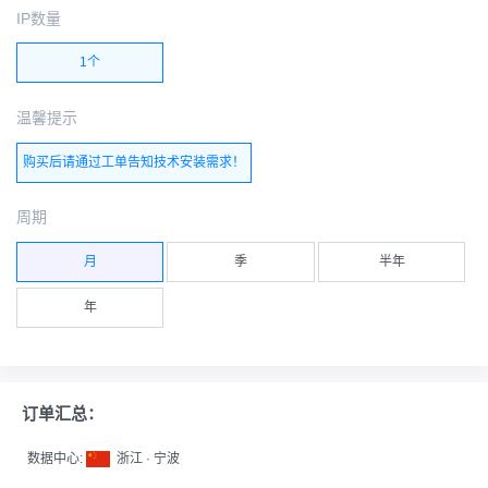
IP数量
1个
温馨提示
购买后请通过工单告知技术安装需求！
周期
月
季
半年
年
订单汇总：
数据中心:
浙江 · 宁波