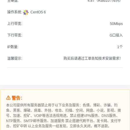
主硬盘:
4.8T（Raid10 / 阵列）
操作系统:
CentOS 6
上行带宽:
50Mbps
下行带宽:
G口接入
IP数量:
1个
温馨提示:
购买后请通过工单告知技术安装需求！
⚠ 警告：
本公司提供所有服务器禁止用于以下业务及服务：色情、博彩、诈骗、钓
鱼、黑客、爆破、病毒、外挂、攻击、扫描、空间、网盘、小说、影视、拨
号、加速、挖矿、VOIP等违法违规用途。禁止搭建VPN服务、DNS服务、
NTP服务、SMTP邮件服务、加速服务 禁止搭建代刷平台、发卡网、支付平
台、挖矿中转 以上业务及服务一经发现，立即永久关闭，概不退款。