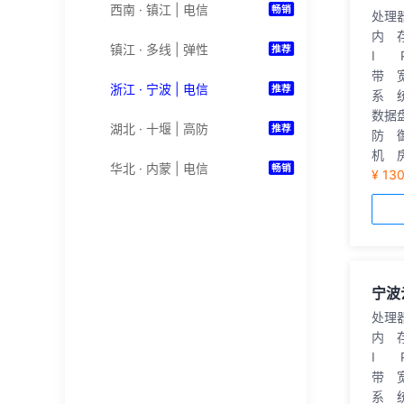
西南 · 镇江 | 电信
畅销
处理
内 存
镇江 · 多线 | 弹性
推荐
I 
带 
浙江 · 宁波 | 电信
推荐
系 统
数据盘
湖北 · 十堰 | 高防
推荐
防 御
机 
华北 · 内蒙 | 电信
畅销
¥ 13
大宽带-云服务器
大宽带
海外云服务器
宁波
国内独立物理机
处理
内 存
海外独立物理机
I 
带 
系 统
精品挂机宝