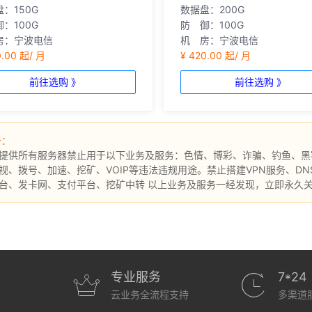
：150G
数据盘：200G
：100G
防 御：100G
房：宁波电信
机 房：宁波电信
0.00 起/ 月
¥ 420.00 起/ 月
前往选购 》
前往选购 》
告：
提供所有服务器禁止用于以下业务及服务：色情、博彩、诈骗、钓鱼、黑
视、拨号、加速、挖矿、VOIP等违法违规用途。禁止搭建VPN服务、DN
台、发卡网、支付平台、挖矿中转 以上业务及服务一经发现，立即永久
专业服务
7*24
云业务全流程支持
多渠道