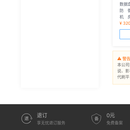
数据盘
防 御
机 
¥ 32
⚠ 警
本公司
说、影
代刷平
退订
0元
享无忧退订服务
免费备案