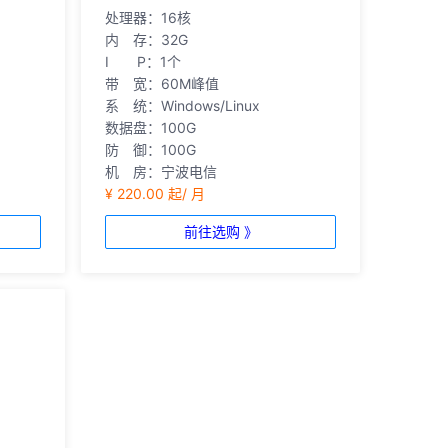
处理器：16核
内 存：32G
I P：1个
带 宽：60M峰值
系 统：Windows/Linux
数据盘：100G
防 御：100G
机 房：宁波电信
¥ 220.00 起/ 月
前往选购 》