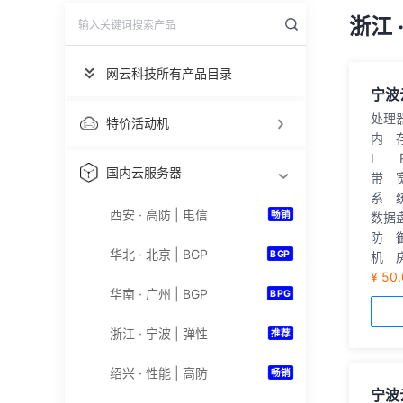
浙江 
网云科技所有产品目录
宁波
处理
特价活动机
内 
I 
国内云服务器
带 
系 统
西安 · 高防 | 电信
畅销
数据盘
防 御
华北 · 北京 | BGP
BGP
机 
¥ 50
华南 · 广州 | BGP
BPG
浙江 · 宁波 | 弹性
推荐
绍兴 · 性能 | 高防
畅销
宁波