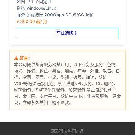
公网 IP
1 个固定 IP
系统
Windows/Linux
服务
免费赠送
200Gbps
DDoS/CC 防护
¥ 300.00 起/ 月
前往选购 》
⚠ 警告：
本公司提供所有服务器禁止用于以下业务及服务：色情、
博彩、诈骗、钓鱼、黑客、爆破、病毒、外挂、攻击、扫
描、空间、网盘、小说、影视、拨号、加速、挖矿、
VOIP等违法违规用途。禁止搭建VPN服务、DNS服务、
NTP服务、SMTP邮件服务、加速服务 禁止搭建代刷平
台、发卡网、支付平台、挖矿中转 以上业务及服务一经发
现，立即永久关闭，概不退款。
网云科技热门产品